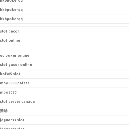
hkbpokerqq
hkbpokerqq
hkbpokerqq
slot gacor
slot online
qq poker online
slot gacor online
koi365 slot
mpo8080 daftar
mpo8080
slot server canada
赌场
jaguar33 slot