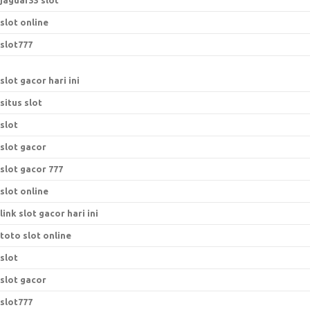
jaguar33 slot
slot online
slot777
slot gacor hari ini
situs slot
slot
slot gacor
slot gacor 777
slot online
link slot gacor hari ini
toto slot online
slot
slot gacor
slot777