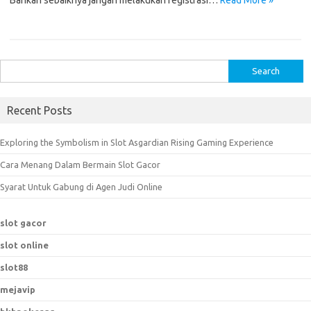
Bahkan sebaiknya jangan melakukan registrasi…
Read More »
S
e
a
Recent Posts
r
c
Exploring the Symbolism in Slot Asgardian Rising Gaming Experience
h
Cara Menang Dalam Bermain Slot Gacor
f
o
Syarat Untuk Gabung di Agen Judi Online
r
:
slot gacor
slot online
slot88
mejavip