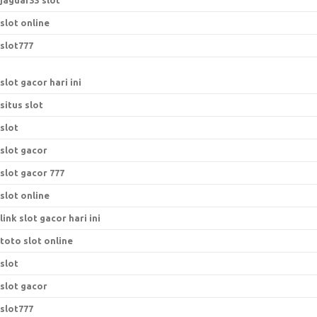
jaguar33 slot
slot online
slot777
slot gacor hari ini
situs slot
slot
slot gacor
slot gacor 777
slot online
link slot gacor hari ini
toto slot online
slot
slot gacor
slot777