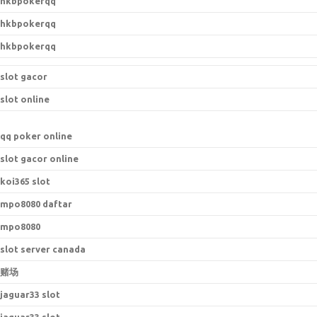
hkbpokerqq
hkbpokerqq
hkbpokerqq
slot gacor
slot online
qq poker online
slot gacor online
koi365 slot
mpo8080 daftar
mpo8080
slot server canada
赌场
jaguar33 slot