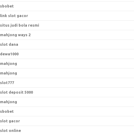
sbobet
link slot gacor
situs judi bola resmi
mahjong ways 2
slot dana
dewa1000
mahjong
mahjong
slot777
slot deposit 5000
mahjong
sbobet
slot gacor
slot online