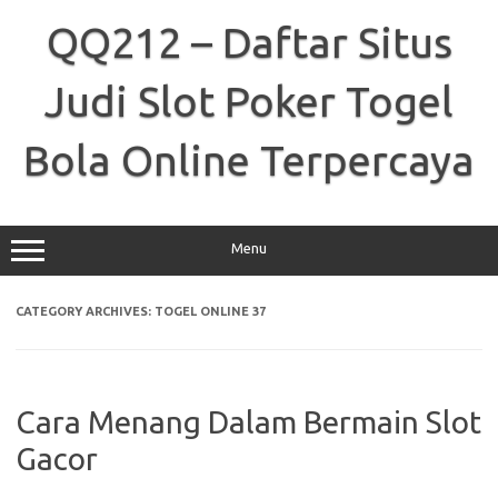
Skip
to
QQ212 – Daftar Situs
content
Judi Slot Poker Togel
Bola Online Terpercaya
Menu
CATEGORY ARCHIVES:
TOGEL ONLINE 37
Cara Menang Dalam Bermain Slot
Gacor