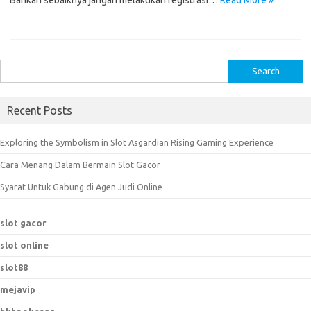
Bahkan sebaiknya jangan melakukan registrasi…
Read More »
S
e
a
Recent Posts
r
c
Exploring the Symbolism in Slot Asgardian Rising Gaming Experience
h
Cara Menang Dalam Bermain Slot Gacor
f
o
Syarat Untuk Gabung di Agen Judi Online
r
:
slot gacor
slot online
slot88
mejavip