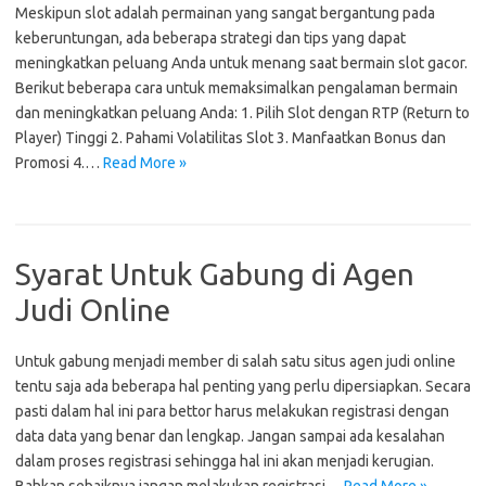
Meskipun slot adalah permainan yang sangat bergantung pada
keberuntungan, ada beberapa strategi dan tips yang dapat
meningkatkan peluang Anda untuk menang saat bermain slot gacor.
Berikut beberapa cara untuk memaksimalkan pengalaman bermain
dan meningkatkan peluang Anda: 1. Pilih Slot dengan RTP (Return to
Player) Tinggi 2. Pahami Volatilitas Slot 3. Manfaatkan Bonus dan
Promosi 4.…
Read More »
Syarat Untuk Gabung di Agen
Judi Online
Untuk gabung menjadi member di salah satu situs agen judi online
tentu saja ada beberapa hal penting yang perlu dipersiapkan. Secara
pasti dalam hal ini para bettor harus melakukan registrasi dengan
data data yang benar dan lengkap. Jangan sampai ada kesalahan
dalam proses registrasi sehingga hal ini akan menjadi kerugian.