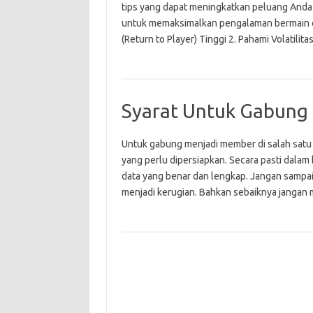
tips yang dapat meningkatkan peluang Anda 
untuk memaksimalkan pengalaman bermain da
(Return to Player) Tinggi 2. Pahami Volatili
Syarat Untuk Gabung 
Untuk gabung menjadi member di salah satu s
yang perlu dipersiapkan. Secara pasti dalam 
data yang benar dan lengkap. Jangan sampai 
menjadi kerugian. Bahkan sebaiknya jangan