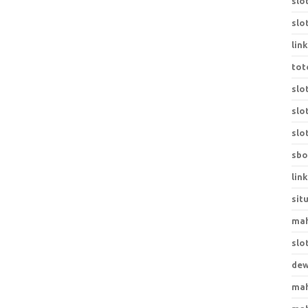
slo
slo
lin
tot
slo
slo
slo
sbo
lin
sit
mah
slo
dew
ma