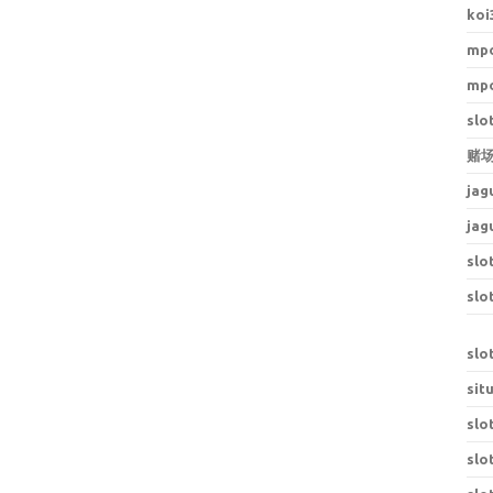
koi
mpo
mp
slo
赌
jag
jag
slo
slo
slo
sit
slo
slo