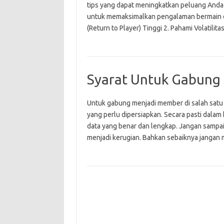
tips yang dapat meningkatkan peluang Anda 
untuk memaksimalkan pengalaman bermain da
(Return to Player) Tinggi 2. Pahami Volatili
Syarat Untuk Gabung 
Untuk gabung menjadi member di salah satu s
yang perlu dipersiapkan. Secara pasti dalam 
data yang benar dan lengkap. Jangan sampai 
menjadi kerugian. Bahkan sebaiknya jangan