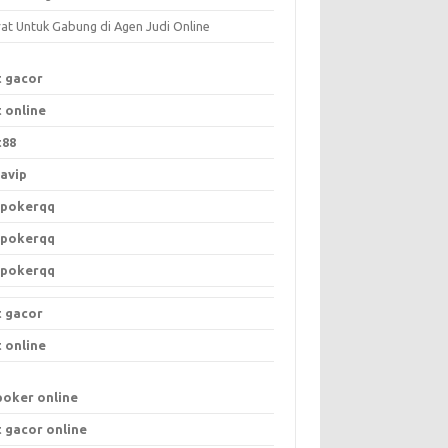
rat Untuk Gabung di Agen Judi Online
t gacor
t online
t88
avip
bpokerqq
bpokerqq
bpokerqq
t gacor
t online
poker online
t gacor online