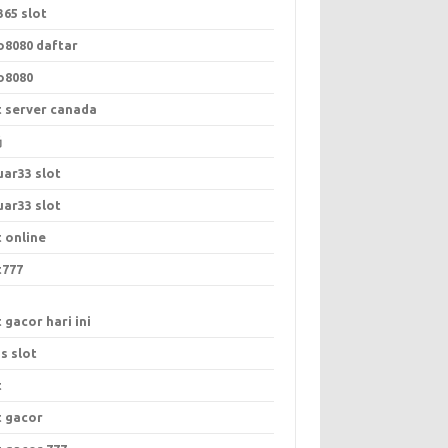
365 slot
8080 daftar
o8080
t server canada
场
uar33 slot
uar33 slot
t online
t777
t gacor hari ini
us slot
t
t gacor