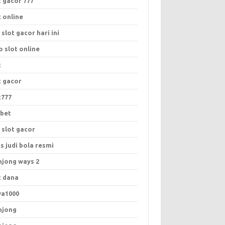
t gacor 777
t online
k slot gacor hari ini
o slot online
t
t gacor
t777
bet
k slot gacor
us judi bola resmi
jong ways 2
t dana
a1000
hjong