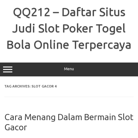
Skip
to
QQ212 – Daftar Situs
content
Judi Slot Poker Togel
Bola Online Terpercaya
Menu
TAG ARCHIVES:
SLOT GACOR 4
Cara Menang Dalam Bermain Slot
Gacor