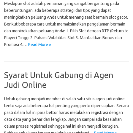
Meskipun slot adalah permainan yang sangat bergantung pada
keberuntungan, ada beberapa strategi dan tips yang dapat
meningkatkan peluang Anda untuk menang saat bermain slot gacor.
Berikut beberapa cara untuk memaksimalkan pengalaman bermain
dan meningkatkan peluang Anda: 1. Pilih Slot dengan RTP (Return to
Player) Tinggi 2. Pahami Volatilitas Slot 3. Manfaatkan Bonus dan
Promosi 4.…
Read More »
Syarat Untuk Gabung di Agen
Judi Online
Untuk gabung menjadi member di salah satu situs agen judi online
tentu saja ada beberapa hal penting yang perlu dipersiapkan. Secara
pasti dalam hal ini para bettor harus melakukan registrasi dengan
data data yang benar dan lengkap. Jangan sampai ada kesalahan
dalam proses registrasi sehingga hal ini akan menjadi kerugian.