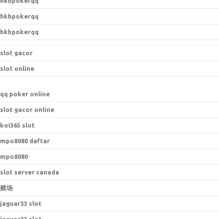
hkbpokerqq
hkbpokerqq
hkbpokerqq
slot gacor
slot online
qq poker online
slot gacor online
koi365 slot
mpo8080 daftar
mpo8080
slot server canada
赌场
jaguar33 slot