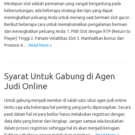
Meskipun slot adalah permainan yang sangat bergantung pada
keberuntungan, ada beberapa strategi dan tips yang dapat
meningkatkan peluang Anda untuk menang saat bermain slot gacor.
Berikut beberapa cara untuk memaksimalkan pengalaman bermain
dan meningkatkan peluang Anda: 1. Pilih Slot dengan RTP (Return to
Player) Tinggi 2. Pahami Volatilitas Slot 3. Manfaatkan Bonus dan
Promosi 4.…
Read More »
Syarat Untuk Gabung di Agen
Judi Online
Untuk gabung menjadi member di salah satu situs agen judi online
tentu saja ada beberapa hal penting yang perlu dipersiapkan. Secara
pasti dalam hal ini para bettor harus melakukan registrasi dengan
data data yang benar dan lengkap. Jangan sampai ada kesalahan
dalam proses registrasi sehingga hal ini akan menjadi kerugian.