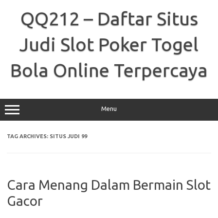
Skip
to
QQ212 – Daftar Situs
content
Judi Slot Poker Togel
Bola Online Terpercaya
Menu
TAG ARCHIVES:
SITUS JUDI 99
Cara Menang Dalam Bermain Slot
Gacor