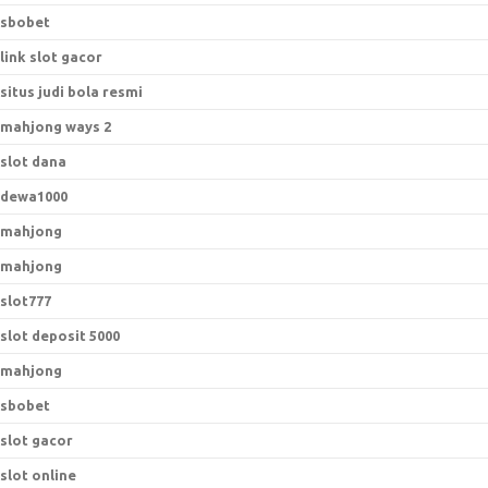
sbobet
link slot gacor
situs judi bola resmi
mahjong ways 2
slot dana
dewa1000
mahjong
mahjong
slot777
slot deposit 5000
mahjong
sbobet
slot gacor
slot online