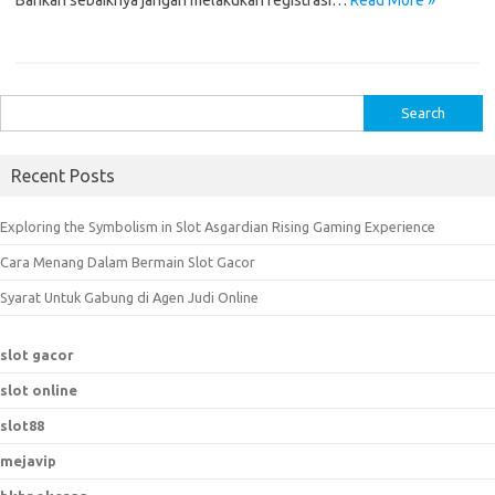
Bahkan sebaiknya jangan melakukan registrasi…
Read More »
S
e
a
Recent Posts
r
c
Exploring the Symbolism in Slot Asgardian Rising Gaming Experience
h
Cara Menang Dalam Bermain Slot Gacor
f
o
Syarat Untuk Gabung di Agen Judi Online
r
:
slot gacor
slot online
slot88
mejavip