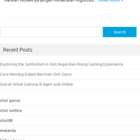
Bahkan sebaiknya jangan melakukan registrasi…
Read More »
S
e
a
Recent Posts
r
c
Exploring the Symbolism in Slot Asgardian Rising Gaming Experience
h
Cara Menang Dalam Bermain Slot Gacor
f
o
Syarat Untuk Gabung di Agen Judi Online
r
:
slot gacor
slot online
slot88
mejavip