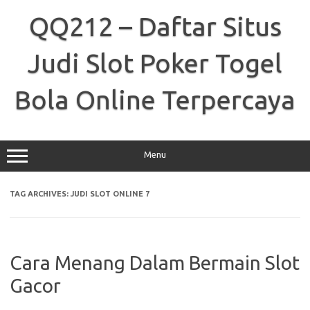
Skip
to
QQ212 – Daftar Situs
content
Judi Slot Poker Togel
Bola Online Terpercaya
Menu
TAG ARCHIVES:
JUDI SLOT ONLINE 7
Cara Menang Dalam Bermain Slot
Gacor