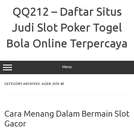
Skip
to
QQ212 – Daftar Situs
content
Judi Slot Poker Togel
Bola Online Terpercaya
Menu
CATEGORY ARCHIVES:
AGEN JUDI 85
Cara Menang Dalam Bermain Slot
Gacor