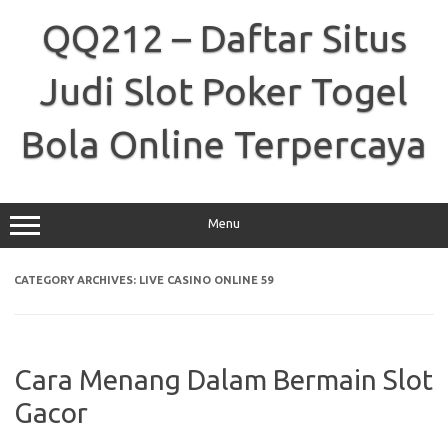
Skip
to
QQ212 – Daftar Situs
content
Judi Slot Poker Togel
Bola Online Terpercaya
Menu
CATEGORY ARCHIVES:
LIVE CASINO ONLINE 59
Cara Menang Dalam Bermain Slot
Gacor