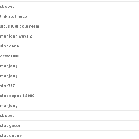
sbobet
link slot gacor
situs judi bola resmi
mahjong ways 2
slot dana
dewa1000
mahjong
mahjong
slot777
slot deposit 5000
mahjong
sbobet
slot gacor
slot online