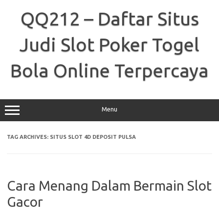
Skip
to
QQ212 – Daftar Situs
content
Judi Slot Poker Togel
Bola Online Terpercaya
Menu
TAG ARCHIVES:
SITUS SLOT 4D DEPOSIT PULSA
Cara Menang Dalam Bermain Slot
Gacor