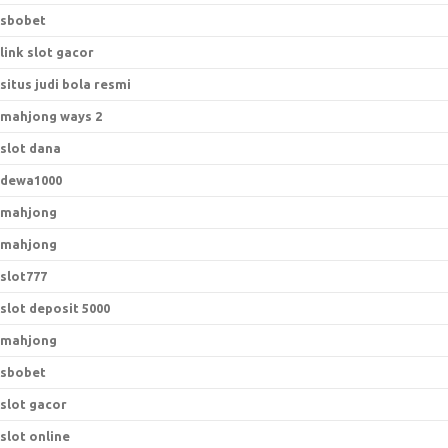
sbobet
link slot gacor
situs judi bola resmi
mahjong ways 2
slot dana
dewa1000
mahjong
mahjong
slot777
slot deposit 5000
mahjong
sbobet
slot gacor
slot online