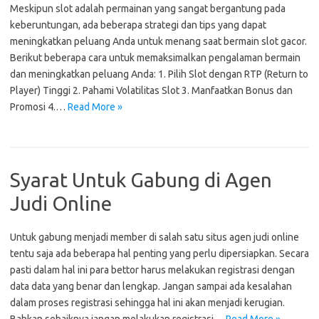
Meskipun slot adalah permainan yang sangat bergantung pada
keberuntungan, ada beberapa strategi dan tips yang dapat
meningkatkan peluang Anda untuk menang saat bermain slot gacor.
Berikut beberapa cara untuk memaksimalkan pengalaman bermain
dan meningkatkan peluang Anda: 1. Pilih Slot dengan RTP (Return to
Player) Tinggi 2. Pahami Volatilitas Slot 3. Manfaatkan Bonus dan
Promosi 4.…
Read More »
Syarat Untuk Gabung di Agen
Judi Online
Untuk gabung menjadi member di salah satu situs agen judi online
tentu saja ada beberapa hal penting yang perlu dipersiapkan. Secara
pasti dalam hal ini para bettor harus melakukan registrasi dengan
data data yang benar dan lengkap. Jangan sampai ada kesalahan
dalam proses registrasi sehingga hal ini akan menjadi kerugian.