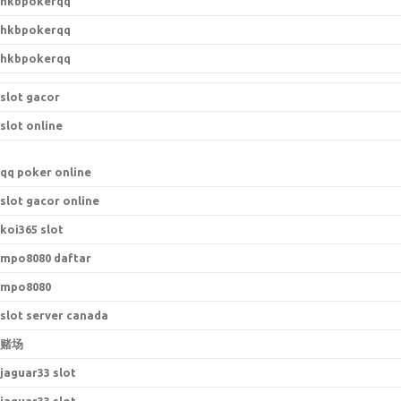
hkbpokerqq
hkbpokerqq
hkbpokerqq
slot gacor
slot online
qq poker online
slot gacor online
koi365 slot
mpo8080 daftar
mpo8080
slot server canada
赌场
jaguar33 slot