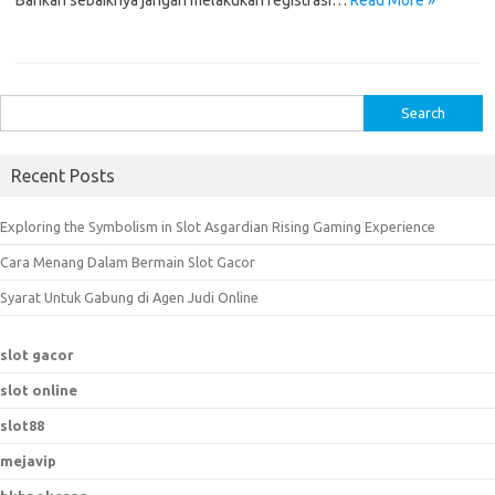
Bahkan sebaiknya jangan melakukan registrasi…
Read More »
S
e
a
Recent Posts
r
c
Exploring the Symbolism in Slot Asgardian Rising Gaming Experience
h
Cara Menang Dalam Bermain Slot Gacor
f
o
Syarat Untuk Gabung di Agen Judi Online
r
:
slot gacor
slot online
slot88
mejavip