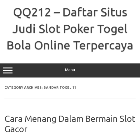
Skip
to
QQ212 – Daftar Situs
content
Judi Slot Poker Togel
Bola Online Terpercaya
Menu
CATEGORY ARCHIVES:
BANDAR TOGEL 11
Cara Menang Dalam Bermain Slot
Gacor