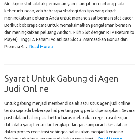
Meskipun slot adalah permainan yang sangat bergantung pada
keberuntungan, ada beberapa strategi dan tips yang dapat
meningkatkan peluang Anda untuk menang saat bermain slot gacor.
Berikut beberapa cara untuk memaksimalkan pengalaman bermain
dan meningkatkan peluang Anda: 1. Pilih Slot dengan RTP (Return to
Player) Tinggi 2. Pahami Volatilitas Slot 3. Manfaatkan Bonus dan
Promosi 4.…
Read More »
Syarat Untuk Gabung di Agen
Judi Online
Untuk gabung menjadi member di salah satu situs agen judi online
tentu saja ada beberapa hal penting yang perlu dipersiapkan. Secara
pasti dalam hal ini para bettor harus melakukan registrasi dengan
data data yang benar dan lengkap. Jangan sampai ada kesalahan
dalam proses registrasi sehingga hal ini akan menjadi kerugian.