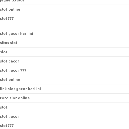
jaguar33 slot
slot online
slot777
slot gacor hari ini
situs slot
slot
slot gacor
slot gacor 777
slot online
link slot gacor hari ini
toto slot online
slot
slot gacor
slot777