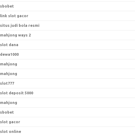
sbobet
link slot gacor
situs judi bola resmi
mahjong ways 2
slot dana
dewa1000
mahjong
mahjong
slot777
slot deposit 5000
mahjong
sbobet
slot gacor
slot online