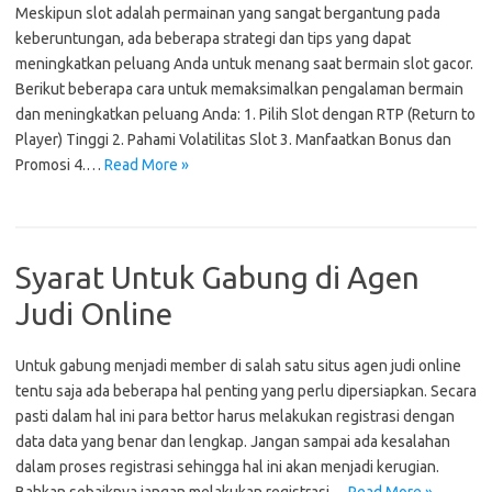
Meskipun slot adalah permainan yang sangat bergantung pada
keberuntungan, ada beberapa strategi dan tips yang dapat
meningkatkan peluang Anda untuk menang saat bermain slot gacor.
Berikut beberapa cara untuk memaksimalkan pengalaman bermain
dan meningkatkan peluang Anda: 1. Pilih Slot dengan RTP (Return to
Player) Tinggi 2. Pahami Volatilitas Slot 3. Manfaatkan Bonus dan
Promosi 4.…
Read More »
Syarat Untuk Gabung di Agen
Judi Online
Untuk gabung menjadi member di salah satu situs agen judi online
tentu saja ada beberapa hal penting yang perlu dipersiapkan. Secara
pasti dalam hal ini para bettor harus melakukan registrasi dengan
data data yang benar dan lengkap. Jangan sampai ada kesalahan
dalam proses registrasi sehingga hal ini akan menjadi kerugian.