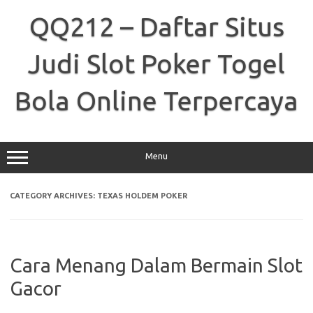
Skip
to
QQ212 – Daftar Situs
content
Judi Slot Poker Togel
Bola Online Terpercaya
Menu
CATEGORY ARCHIVES:
TEXAS HOLDEM POKER
Cara Menang Dalam Bermain Slot
Gacor