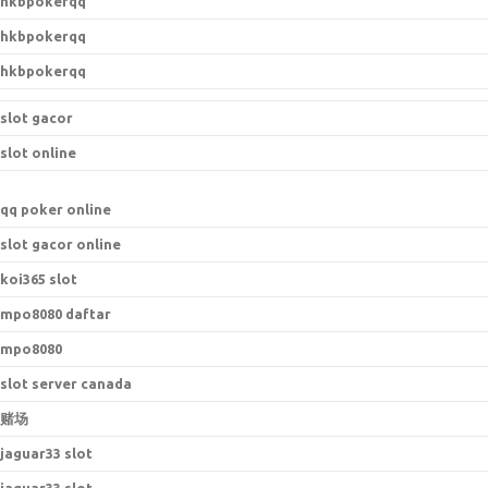
hkbpokerqq
hkbpokerqq
hkbpokerqq
slot gacor
slot online
qq poker online
slot gacor online
koi365 slot
mpo8080 daftar
mpo8080
slot server canada
赌场
jaguar33 slot