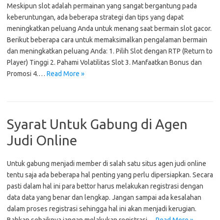
Meskipun slot adalah permainan yang sangat bergantung pada
keberuntungan, ada beberapa strategi dan tips yang dapat
meningkatkan peluang Anda untuk menang saat bermain slot gacor.
Berikut beberapa cara untuk memaksimalkan pengalaman bermain
dan meningkatkan peluang Anda: 1. Pilih Slot dengan RTP (Return to
Player) Tinggi 2. Pahami Volatilitas Slot 3. Manfaatkan Bonus dan
Promosi 4.…
Read More »
Syarat Untuk Gabung di Agen
Judi Online
Untuk gabung menjadi member di salah satu situs agen judi online
tentu saja ada beberapa hal penting yang perlu dipersiapkan. Secara
pasti dalam hal ini para bettor harus melakukan registrasi dengan
data data yang benar dan lengkap. Jangan sampai ada kesalahan
dalam proses registrasi sehingga hal ini akan menjadi kerugian.