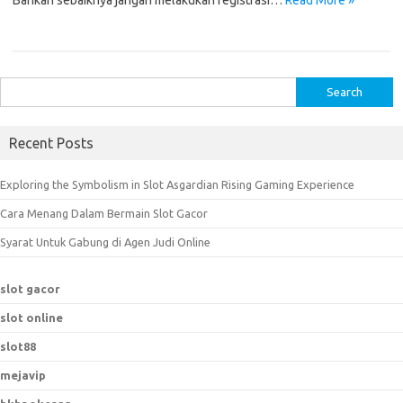
Bahkan sebaiknya jangan melakukan registrasi…
Read More »
S
e
a
Recent Posts
r
c
Exploring the Symbolism in Slot Asgardian Rising Gaming Experience
h
Cara Menang Dalam Bermain Slot Gacor
f
o
Syarat Untuk Gabung di Agen Judi Online
r
:
slot gacor
slot online
slot88
mejavip