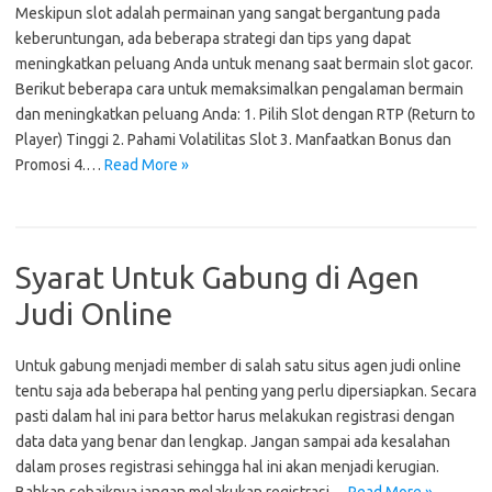
Meskipun slot adalah permainan yang sangat bergantung pada
keberuntungan, ada beberapa strategi dan tips yang dapat
meningkatkan peluang Anda untuk menang saat bermain slot gacor.
Berikut beberapa cara untuk memaksimalkan pengalaman bermain
dan meningkatkan peluang Anda: 1. Pilih Slot dengan RTP (Return to
Player) Tinggi 2. Pahami Volatilitas Slot 3. Manfaatkan Bonus dan
Promosi 4.…
Read More »
Syarat Untuk Gabung di Agen
Judi Online
Untuk gabung menjadi member di salah satu situs agen judi online
tentu saja ada beberapa hal penting yang perlu dipersiapkan. Secara
pasti dalam hal ini para bettor harus melakukan registrasi dengan
data data yang benar dan lengkap. Jangan sampai ada kesalahan
dalam proses registrasi sehingga hal ini akan menjadi kerugian.