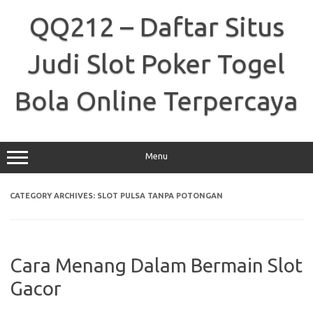
Skip
to
QQ212 – Daftar Situs
content
Judi Slot Poker Togel
Bola Online Terpercaya
Menu
CATEGORY ARCHIVES:
SLOT PULSA TANPA POTONGAN
Cara Menang Dalam Bermain Slot
Gacor