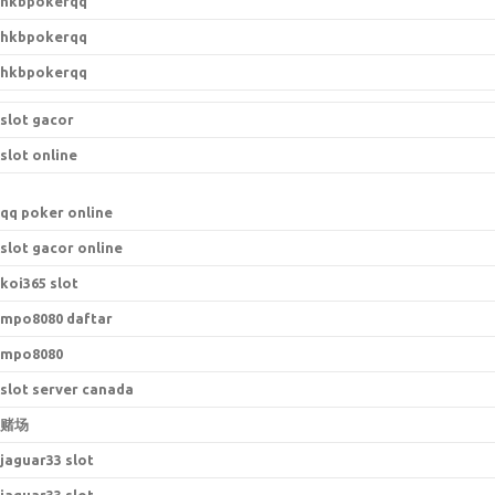
hkbpokerqq
hkbpokerqq
hkbpokerqq
slot gacor
slot online
qq poker online
slot gacor online
koi365 slot
mpo8080 daftar
mpo8080
slot server canada
赌场
jaguar33 slot