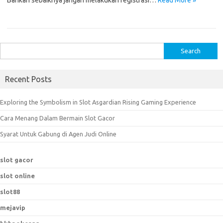
Bahkan sebaiknya jangan melakukan registrasi…
Read More »
S
e
a
Recent Posts
r
c
Exploring the Symbolism in Slot Asgardian Rising Gaming Experience
h
Cara Menang Dalam Bermain Slot Gacor
f
o
Syarat Untuk Gabung di Agen Judi Online
r
:
slot gacor
slot online
slot88
mejavip