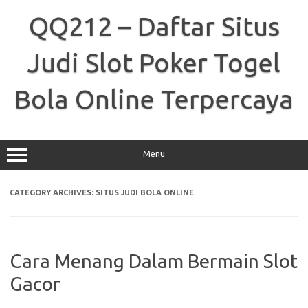
Skip
to
QQ212 – Daftar Situs
content
Judi Slot Poker Togel
Bola Online Terpercaya
Menu
CATEGORY ARCHIVES:
SITUS JUDI BOLA ONLINE
Cara Menang Dalam Bermain Slot
Gacor