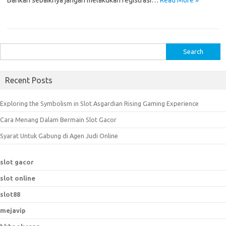
Bahkan sebaiknya jangan melakukan registrasi…
Read More »
S
e
a
Recent Posts
r
c
Exploring the Symbolism in Slot Asgardian Rising Gaming Experience
h
Cara Menang Dalam Bermain Slot Gacor
f
o
Syarat Untuk Gabung di Agen Judi Online
r
:
slot gacor
slot online
slot88
mejavip