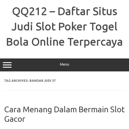
Skip
to
QQ212 – Daftar Situs
content
Judi Slot Poker Togel
Bola Online Terpercaya
Menu
TAG ARCHIVES:
BANDAR JUDI 37
Cara Menang Dalam Bermain Slot
Gacor