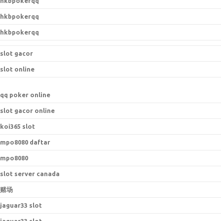
hkbpokerqq
hkbpokerqq
hkbpokerqq
slot gacor
slot online
qq poker online
slot gacor online
koi365 slot
mpo8080 daftar
mpo8080
slot server canada
赌场
jaguar33 slot