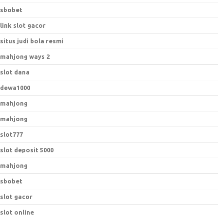
sbobet
link slot gacor
situs judi bola resmi
mahjong ways 2
slot dana
dewa1000
mahjong
mahjong
slot777
slot deposit 5000
mahjong
sbobet
slot gacor
slot online