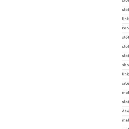
slo
slo
lin
tot
slo
slo
slo
sbo
lin
sit
mah
slo
dew
ma