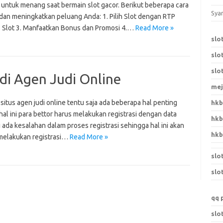
untuk menang saat bermain slot gacor. Berikut beberapa cara
Sya
n meningkatkan peluang Anda: 1. Pilih Slot dengan RTP
tas Slot 3. Manfaatkan Bonus dan Promosi 4.…
Read More »
slo
slo
slo
di Agen Judi Online
mej
itus agen judi online tentu saja ada beberapa hal penting
hk
hal ini para bettor harus melakukan registrasi dengan data
hk
ada kesalahan dalam proses registrasi sehingga hal ini akan
hk
 melakukan registrasi…
Read More »
slo
slo
qq 
slo