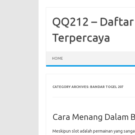
Skip
to
content
QQ212 – Daftar 
Terpercaya
HOME
CATEGORY ARCHIVES:
BANDAR TOGEL 207
Cara Menang Dalam B
Meskipun slot adalah permainan yang sanga