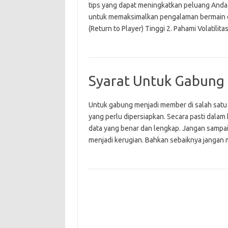
tips yang dapat meningkatkan peluang Anda 
untuk memaksimalkan pengalaman bermain da
(Return to Player) Tinggi 2. Pahami Volatili
Syarat Untuk Gabung 
Untuk gabung menjadi member di salah satu s
yang perlu dipersiapkan. Secara pasti dalam 
data yang benar dan lengkap. Jangan sampai 
menjadi kerugian. Bahkan sebaiknya jangan