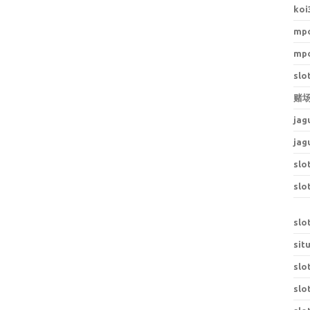
koi
mpo
mp
slo
赌
jag
jag
slo
slo
slo
sit
slo
slo