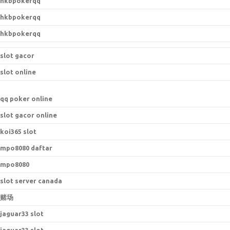
hkbpokerqq
hkbpokerqq
hkbpokerqq
slot gacor
slot online
qq poker online
slot gacor online
koi365 slot
mpo8080 daftar
mpo8080
slot server canada
赌场
jaguar33 slot