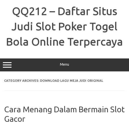
Skip
to
QQ212 – Daftar Situs
content
Judi Slot Poker Togel
Bola Online Terpercaya
Menu
CATEGORY ARCHIVES:
DOWNLOAD LAGU MEJA JUDI ORIGINAL
Cara Menang Dalam Bermain Slot
Gacor