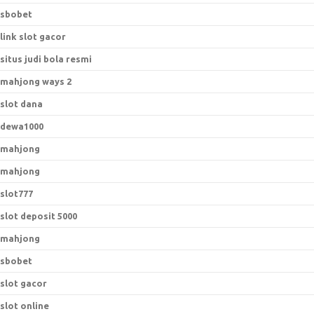
sbobet
link slot gacor
situs judi bola resmi
mahjong ways 2
slot dana
dewa1000
mahjong
mahjong
slot777
slot deposit 5000
mahjong
sbobet
slot gacor
slot online