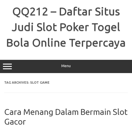
Skip
to
QQ212 – Daftar Situs
content
Judi Slot Poker Togel
Bola Online Terpercaya
Menu
TAG ARCHIVES:
SLOT GAME
Cara Menang Dalam Bermain Slot
Gacor