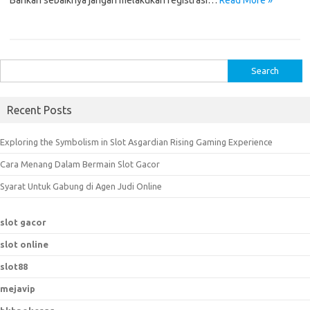
Bahkan sebaiknya jangan melakukan registrasi…
Read More »
S
e
a
Recent Posts
r
c
Exploring the Symbolism in Slot Asgardian Rising Gaming Experience
h
Cara Menang Dalam Bermain Slot Gacor
f
o
Syarat Untuk Gabung di Agen Judi Online
r
:
slot gacor
slot online
slot88
mejavip