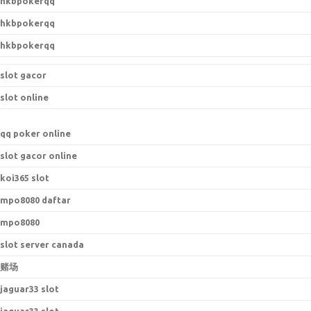
hkbpokerqq
hkbpokerqq
hkbpokerqq
slot gacor
slot online
qq poker online
slot gacor online
koi365 slot
mpo8080 daftar
mpo8080
slot server canada
赌场
jaguar33 slot