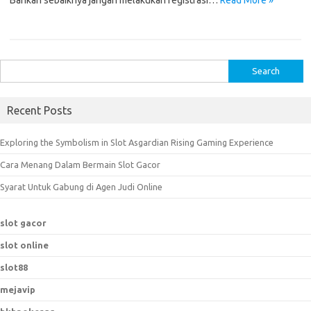
Bahkan sebaiknya jangan melakukan registrasi…
Read More »
S
e
a
Recent Posts
r
c
Exploring the Symbolism in Slot Asgardian Rising Gaming Experience
h
Cara Menang Dalam Bermain Slot Gacor
f
o
Syarat Untuk Gabung di Agen Judi Online
r
:
slot gacor
slot online
slot88
mejavip